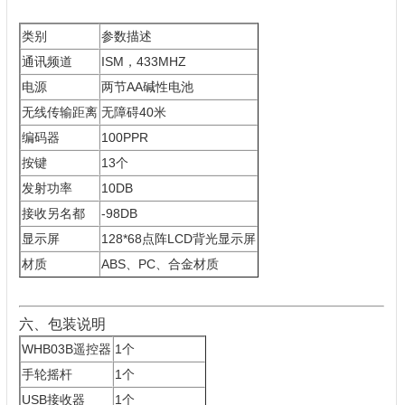
类别
参数描述
通讯频道
ISM，433MHZ
电源
两节AA碱性电池
无线传输距离
无障碍40米
编码器
100PPR
按键
13个
发射功率
10DB
接收另名都
-98DB
显示屏
128*68点阵LCD背光显示屏
材质
ABS、PC、合金材质
六、包装说明
WHB03B遥控器
1个
手轮摇杆
1个
USB接收器
1个