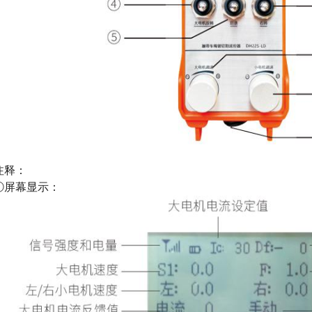
注释：
①屏幕显示：