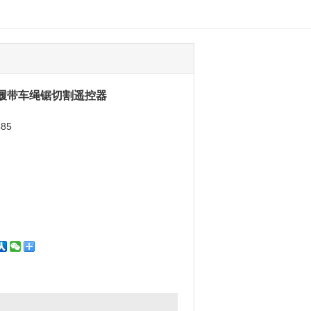
85 履带车绳锯切割遥控器
485