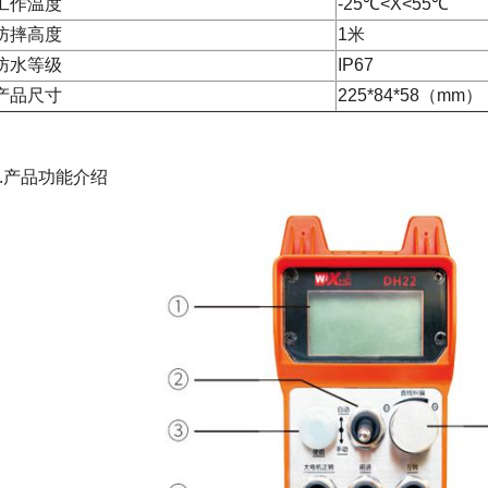
工作温度
-25℃<X<55℃
防摔高度
1米
防水等级
IP67
产品尺寸
225*84*58（mm）
4.产品功能介绍