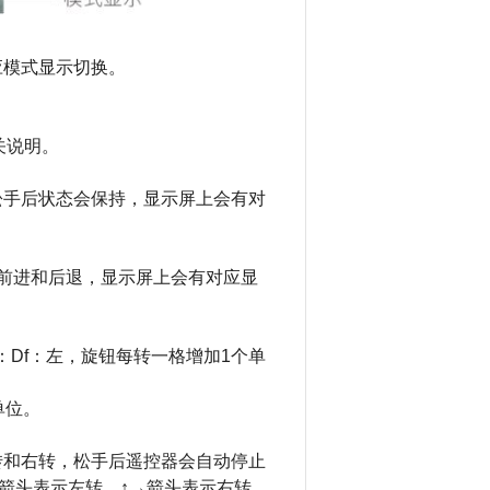
应模式显示切换。
关说明。
松手后状态
会保持，显示屏上会有对
前进和后退，
显示屏上会有对应显
Df：左，
旋钮每转一格增加1个单
单位。
转和右转，松
手后遥控器会自动停止
箭头表示左转，↑
→箭头表示右转。