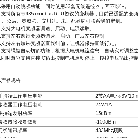
2.采用自动跳频功能，同时使用32套无线遥控器，互不影响。
3.支持所有带485 modbus RTU协议的变频器，目前已适配的
川、众辰、英威腾、安川达。未适配品牌可联系我们定制。
4.支持大电机变频器调速、启动、电流读取。
5.支持左右履带变频器调速、启动、前后左右控制。
6.支持左右履带变频器直线纠偏，让机器保持直线行走。
7.支持绳锯自动切割功能，根据大电机电流信息，自动实时调整
8.同时兼容支持直接IO输出控制电机启动停止，模拟电压输出控
3.产品规格
手持端工作电压电流
2节AA电池-3V/10
接收器工作电压电流
24V/1A
手持端发射功率
15dBm
接收器接收灵敏度
-100dBm
无线通讯频率
433Mhz频段