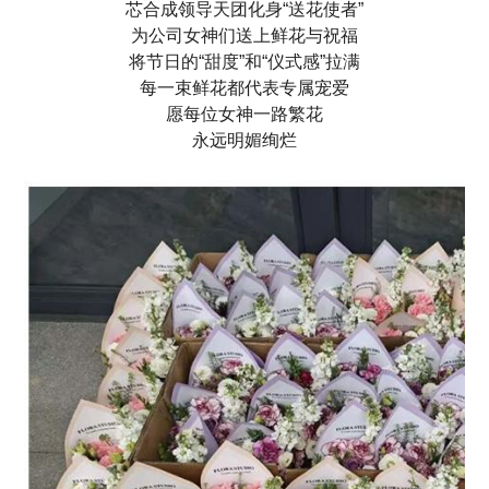
芯合成领导天团化身“送花使者”
为公司女神们送上鲜花与祝福
将节日的“甜度”和“仪式感”拉满
每一束鲜花都代表专属宠爱
愿每位女神一路繁花
永远明媚绚烂